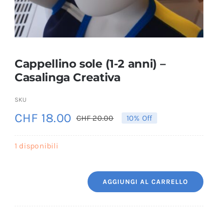
Cappellino sole (1-2 anni) –
Casalinga Creativa
SKU
CHF
18.00
CHF
20.00
10% Off
Il
Il
prezzo
prezzo
1 disponibili
originale
attuale
era:
è:
AGGIUNGI AL CARRELLO
CHF 20.00.
CHF 18.00.
Cappellino
sole
(1-