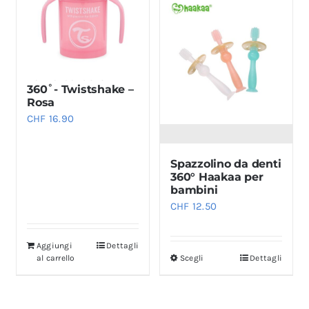
Tazza da bere
360˚- Twistshake –
Rosa
CHF
16.90
Spazzolino da denti
360° Haakaa per
bambini
CHF
12.50
Aggiungi
Dettagli
al carrello
Scegli
Dettagli
Questo
prodotto
ha