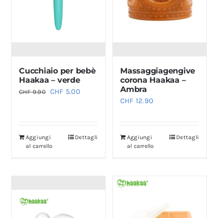
Cucchiaio per bebè
Massaggiagengive
Haakaa – verde
corona Haakaa –
Ambra
Il
Il
CHF
5.00
CHF
9.90
CHF
12.90
prezzo
prezzo
originale
attuale
era:
è:
Aggiungi
Dettagli
Aggiungi
Dettagli
CHF 9.90.
CHF 5.00.
al carrello
al carrello