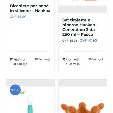
Bicchiere per bebè
in silicone – Haakaa
CHF
14.50
Set tiralatte e
biberon Haakaa –
Generation 3 da
250 ml – Pesca
Il
Il
CHF
47.95
CHF
55.95
prezzo
prezzo
originale
attuale
Aggiungi
Dettagli
Aggiungi
Dettagli
era:
è:
al carrello
al carrello
CHF 55.95.
CHF 47.95
Sale!