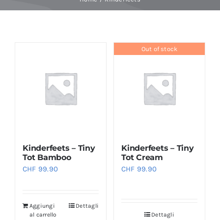
Baby Spa
Out of stock
Buoni regalo
Shop
Corsi
Kinderfeets – Tiny
Kinderfeets – Tiny
News
Tot Bamboo
Tot Cream
CHF
99.90
CHF
99.90
Marche
Aggiungi
Dettagli
al carrello
Dettagli