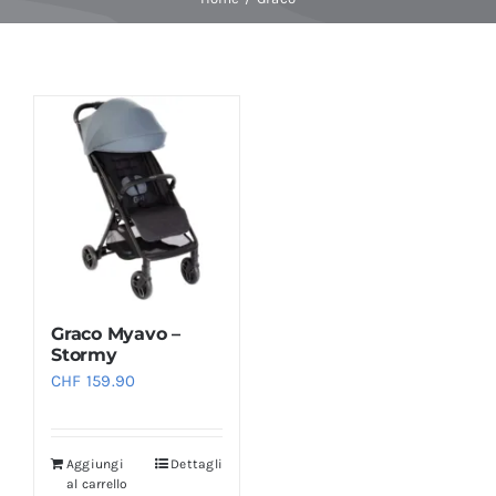
Baby Spa
Buoni regalo
Shop
Corsi
Graco Myavo –
News
Stormy
CHF
159.90
Marche
Aggiungi
Dettagli
al carrello