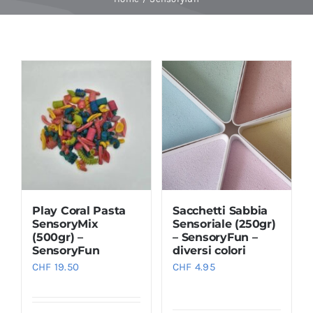
Baby Spa
Buoni regalo
Shop
Corsi
Play Coral Pasta
Sacchetti Sabbia
News
SensoryMix
Sensoriale (250gr)
(500gr) –
– SensoryFun –
SensoryFun
diversi colori
Marche
CHF
19.50
CHF
4.95