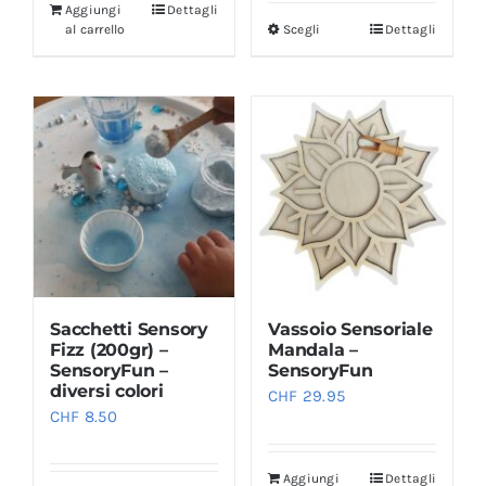
Aggiungi
Dettagli
al carrello
Scegli
Dettagli
Questo
prodotto
ha
più
varianti.
Le
opzioni
possono
essere
scelte
Sacchetti Sensory
Vassoio Sensoriale
nella
Fizz (200gr) –
Mandala –
pagina
SensoryFun –
SensoryFun
diversi colori
CHF
29.95
del
CHF
8.50
prodotto
Aggiungi
Dettagli