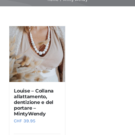
Baby Spa
Buoni regalo
Shop
Corsi
Louise – Collana
News
allattamento,
dentizione e del
portare –
MintyWendy
Marche
CHF
39.95