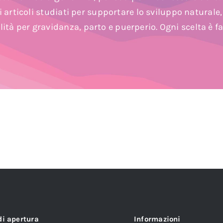
i articoli studiati per supportare lo sviluppo naturale
lità per gravidanza, parto e puerperio. Ogni scelta è 
di apertura
Informazioni