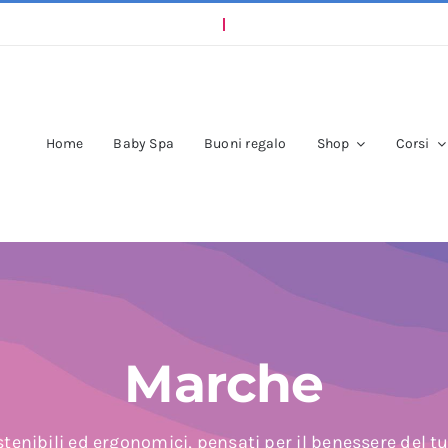
Home
Baby Spa
Buoni regalo
Shop
Corsi
Marche
tenibili ed ergonomici, pensati per il benessere del t