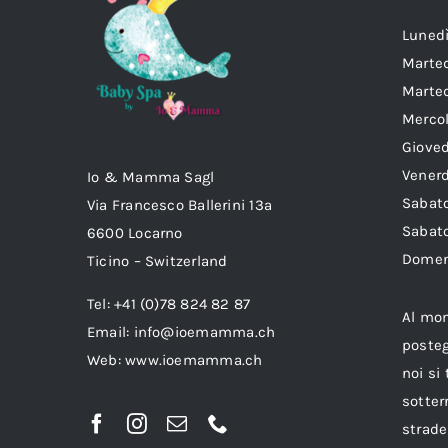
Lun
Marte
Marted
Mer
Gio
Ven
Io & Mamma Sagl
Sab
Via Francesco Ballerini 13a
Sabat
6600 Locarno
Dom
Ticino – Switzerland
Tel: +41 (0)78 824 82 87
Al mo
Email:
info@ioemamma.ch
posteg
Web:
www.ioemamma.ch
noi si
sotter
strade