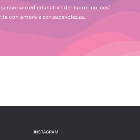
, sensoriale ed educativo del bambino, così
fatta con amore e consapevolezza.
INSTAGRAM