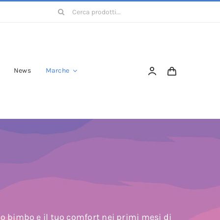
Cerca
per:
News
Marche
uo bimbo e il tuo comfort nei primi mesi di