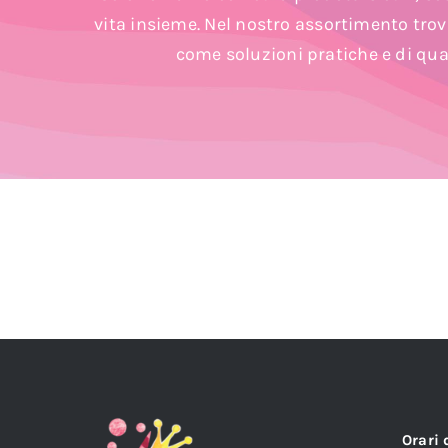
vita insieme. Nel nostro assortimento trov
come soluzioni pratiche e di qua
Orari 