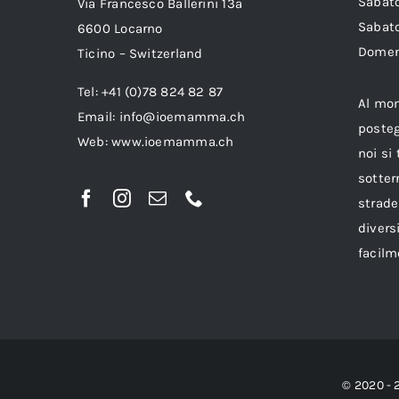
Sab
Via Francesco Ballerini 13a
Sabat
6600 Locarno
Dom
Ticino – Switzerland
Tel: +41 (0)78 824 82 87
Al mo
Email:
info@ioemamma.ch
posteg
Web:
www.ioemamma.ch
noi si
sotter
strade
divers
facilm
© 2020 - 