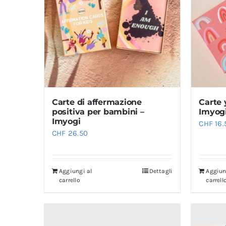
Carte di affermazione
Carte 
positiva per bambini –
Imyog
Imyogi
CHF
16.
CHF
26.50
Aggiungi al
Dettagli
Aggiun
carrello
carrell