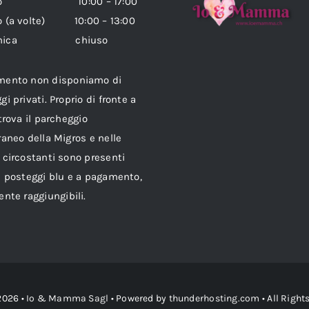
ato 10:00 – 17:00
o (a volte) 10:00 – 13:00
enica chiuso
mento non disponiamo di
gi privati. Proprio di fronte a
 trova il parcheggio
raneo della Migros e nelle
 circostanti sono presenti
i posteggi blu e a pagamento,
ente raggiungibili.
2026 •
Io & Mamma Sagl
• Powered by
thunderhosting.com
• All Right