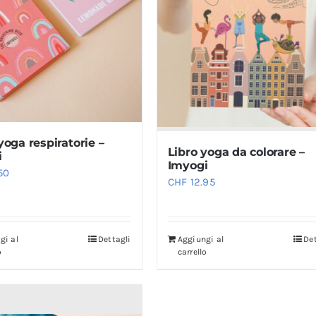
yoga respiratorie –
Libro yoga da colorare –
i
Imyogi
50
CHF
12.95
gi al
Dettagli
Aggiungi al
Det
o
carrello