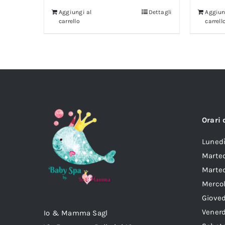
Aggiungi al
Dettagli
Aggiun
carrello
carrell
Orari 
Lun
Marte
Marted
Mer
Gio
Ven
Io & Mamma Sagl