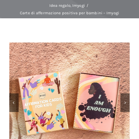
Idea regalo
Imyogi
Carte di affermazione positiva per bambini – Imyogi
Baby Spa
Buoni regalo
Shop
Corsi
News
Marche