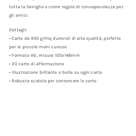
tutta la famiglia o come regalo di consapevolezza per
gli amici.
Dettagli:
• Carte da 400 g/mq durevoli di alta qualità, perfette
per le piccole mani curiose
• Formato A6, misura 105x148mm
• 30 carte di affermazione
• Illustrazione brillante e bella su ogni carta
• Robusta scatola per conservare le carte
Video
Media error: Format(s) not supported or source(s) not found
Player
Scarica il file: https://ioemamma.ch/wp-content/uploads/2023/07/file.mp4?
_=1