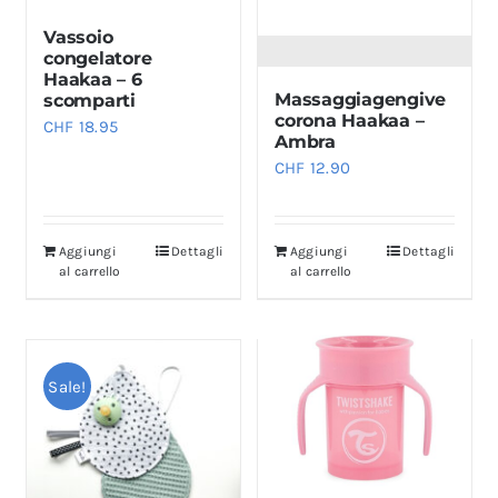
Vassoio
congelatore
Haakaa – 6
Massaggiagengive
scomparti
corona Haakaa –
CHF
18.95
Ambra
CHF
12.90
Aggiungi
Dettagli
Aggiungi
Dettagli
al carrello
al carrello
Sale!