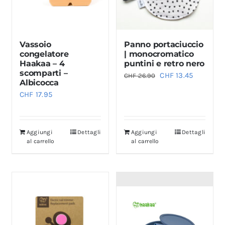
Vassoio
Panno portaciuccio
congelatore
| monocromatico
Haakaa – 4
puntini e retro nero
scomparti –
Il
Il
CHF
13.45
CHF
26.90
Albicocca
prezzo
prezzo
CHF
17.95
originale
attuale
era:
è:
CHF 26.90.
CHF 13.45
Aggiungi
Dettagli
Aggiungi
Dettagli
al carrello
al carrello