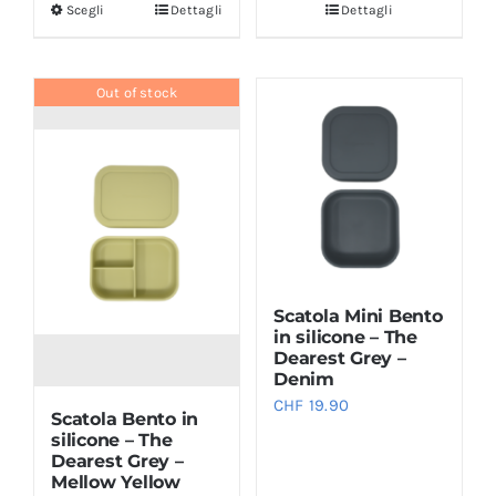
Scegli
Dettagli
Dettagli
Questo
prodotto
ha
Out of stock
più
varianti.
Le
opzioni
possono
essere
scelte
Scatola Mini Bento
nella
in silicone – The
pagina
Dearest Grey –
Denim
del
CHF
19.90
prodotto
Scatola Bento in
silicone – The
Dearest Grey –
Mellow Yellow