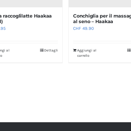
 raccoglilatte Haakaa
Conchiglia per il massa
l)
al seno – Haakaa
.95
CHF
49.90
ngi al
Dettagli
Aggiungi al
lo
carrello