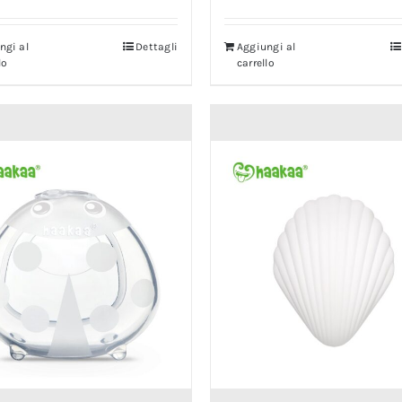
ngi al
Dettagli
Aggiungi al
lo
carrello