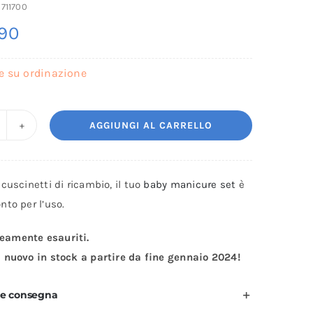
711700
90
e su ordinazione
AGGIUNGI AL CARRELLO
uscinetti
icambio
cuscinetti di ricambio, il tuo
baby manicure set
è
er
to per l’uso.
et
anicure
amente esauriti.
l
 nuovo in stock a partire da fine gennaio 2024!
ambino
uantità
 e consegna