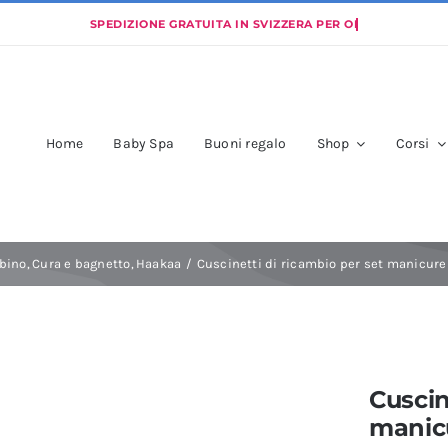
Home
Baby Spa
Buoni regalo
Shop
Corsi
bino
Cura e bagnetto
Haakaa
Cuscinetti di ricambio per set manicur
Cuscin
manic