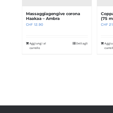
Massaggiagengive corona
Coppa
Haakaa – Ambra
(75 m
CHF
12.90
CHF
21
Aggiungi al
Dettagli
Aggiu
carrello
carrel