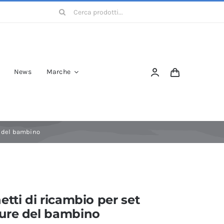
Cerca
per:
News
Marche
e del bambino
etti di ricambio per set
ure del bambino