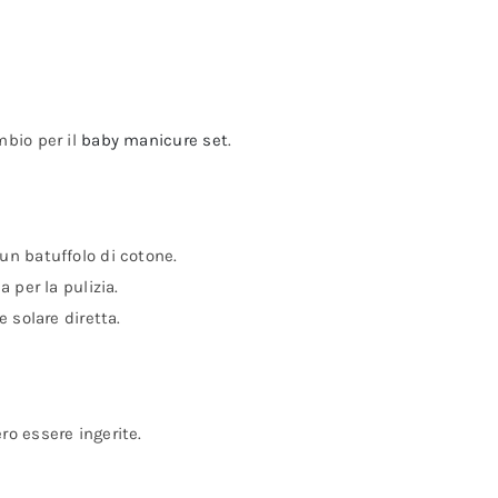
mbio per il
baby manicure set
.
un batuffolo di cotone.
 per la pulizia.
e solare diretta.
ro essere ingerite.