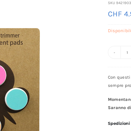
SKU
9421903
CHF
4.
Disponibil
C
di
r
Con questi 
p
sempre pron
s
m
Momentane
de
Saranno di
b
q
Spedizioni