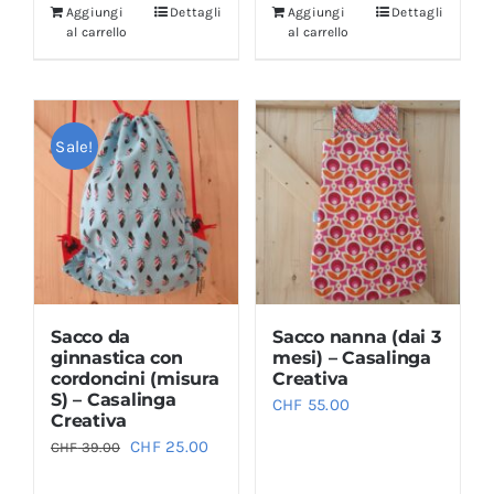
Aggiungi
Dettagli
Aggiungi
Dettagli
era:
è:
al carrello
al carrello
CHF 57.00.
CHF 45.0
Sale!
Sacco da
Sacco nanna (dai 3
ginnastica con
mesi) – Casalinga
cordoncini (misura
Creativa
S) – Casalinga
CHF
55.00
Creativa
Il
Il
CHF
25.00
CHF
39.00
prezzo
prezzo