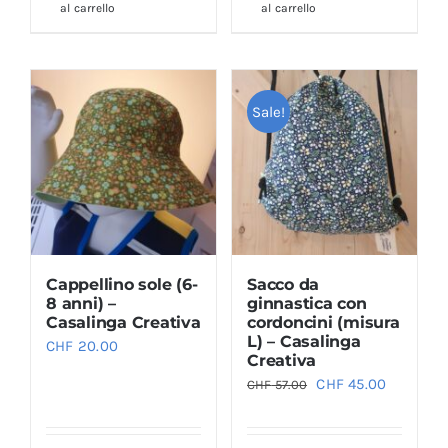
al carrello
al carrello
CHF 20.00.
CHF 18.00.
Sale!
Cappellino sole (6-
Sacco da
8 anni) –
ginnastica con
Casalinga Creativa
cordoncini (misura
L) – Casalinga
CHF
20.00
Creativa
Il
Il
CHF
45.00
CHF
57.00
prezzo
prezzo
originale
attuale