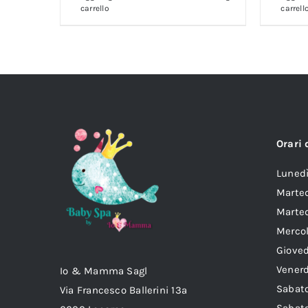
era:
è:
carrello
carrell
CHF 21.95.
CHF 15.00.
Orari 
Lun
Marte
Marted
Mer
Gio
Ven
Io & Mamma Sagl
Sab
Via Francesco Ballerini 13a
Sabat