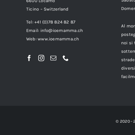
6600 Locarno
Dom
Ticino – Switzerland
Tel: +41 (0)78 824 82 87
Al mo
Email:
info@ioemamma.ch
posteg
Web:
www.ioemamma.ch
noi si
sotter
strade
divers
facilm
© 2020 - 