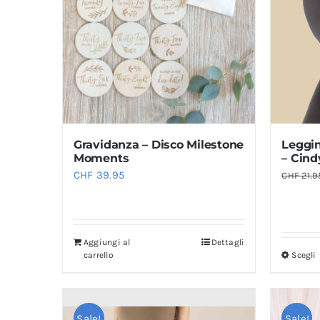
Gravidanza – Disco Milestone
Leggi
Moments
– Cin
CHF
39.95
CHF
21.9
Aggiungi al
Dettagli
carrello
Scegli
Sale!
Sale!