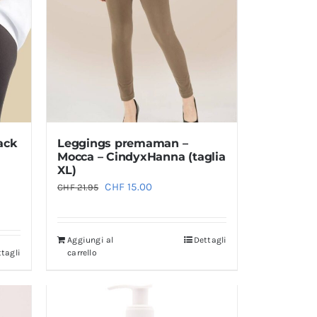
ack
Leggings premaman –
Mocca – CindyxHanna (taglia
XL)
Il
Il
CHF
15.00
CHF
21.95
prezzo
prezzo
originale
attuale
Aggiungi al
Dettagli
era:
è:
tagli
carrello
CHF 21.95.
CHF 15.00.