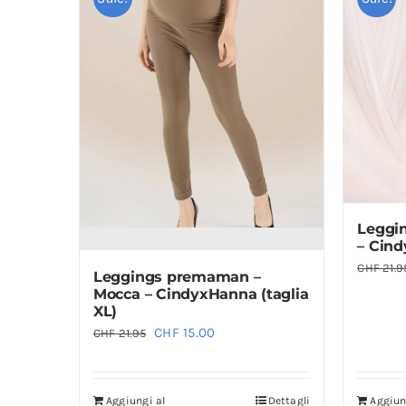
Leggi
– Cind
CHF
21.9
Leggings premaman –
Mocca – CindyxHanna (taglia
XL)
Il
Il
CHF
15.00
CHF
21.95
prezzo
prezzo
originale
attuale
Aggiungi al
Dettagli
Aggiun