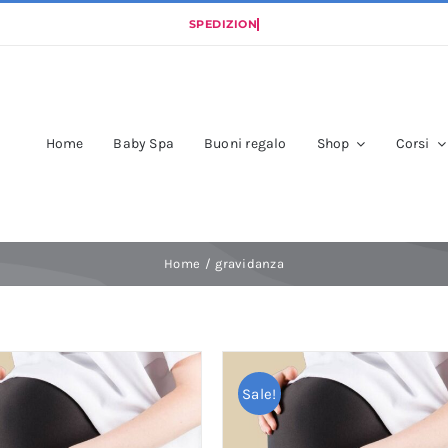
Home
Baby Spa
Buoni regalo
Shop
Corsi
Home
gravidanza
Sale!