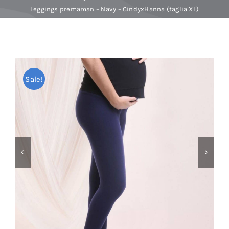
Leggings premaman – Navy – CindyxHanna (taglia XL)
Baby Spa
Buoni regalo
Sale!
Shop
Corsi
News
Marche