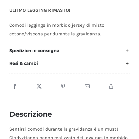
-
ULTIMO LEGGING RIMASTO!
Navy
-
Comodi leggings in morbido jersey di misto
CindyxHanna
cotone/viscosa per durante la gravidanza.
(taglia
XL)
Spedizioni e consegna
quantità
Resi & cambi
Descrizione
Sentirsi comodi durante la gravidanza è un must!
CindyxHanna hanno realizzato dei leggings in morbido