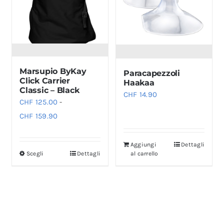
possono
essere
scelte
nella
pagina
Marsupio ByKay
Paracapezzoli
del
Click Carrier
Haakaa
prodotto
Classic – Black
CHF
14.90
CHF
125.00
-
Fascia
CHF
159.90
di
prezzo:
Aggiungi
Dettagli
Scegli
Dettagli
al carrello
Questo
da
prodotto
CHF 125.00
ha
a
più
CHF 159.90
varianti.