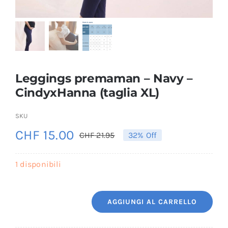
Leggings premaman – Navy –
CindyxHanna (taglia XL)
SKU
CHF
15.00
CHF
21.95
32% Off
Il
Il
prezzo
prezzo
1 disponibili
originale
attuale
era:
è:
AGGIUNGI AL CARRELLO
CHF 21.95.
CHF 15.00.
Leggings
premaman