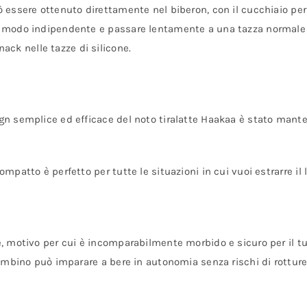
uò essere ottenuto direttamente nel biberon, con il cucchiaio p
in modo indipendente e passare lentamente a una tazza normale e
ck nelle tazze di silicone.
ign semplice ed efficace del noto tiralatte Haakaa è stato mant
compatto è perfetto per tutte le situazioni in cui vuoi estrarre i
re, motivo per cui è incomparabilmente morbido e sicuro per il 
 bambino può imparare a bere in autonomia senza rischi di rotture