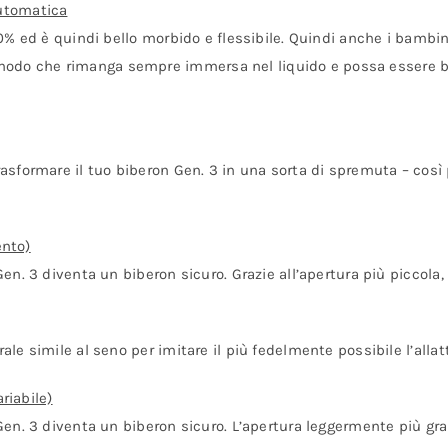
automatica
100% ed è quindi bello morbido e flessibile. Quindi anche i bambi
odo che rimanga sempre immersa nel liquido e possa essere bev
trasformare il tuo biberon Gen. 3 in una sorta di spremuta – cos
ento)
Gen. 3 diventa un biberon sicuro. Grazie all’apertura più piccola,
rale simile al seno per imitare il più fedelmente possibile l’alla
ariabile)
n Gen. 3 diventa un biberon sicuro. L’apertura leggermente più g