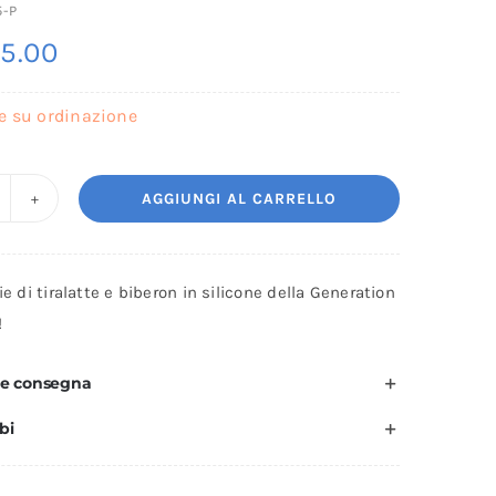
5-P
5.00
e su ordinazione
AGGIUNGI AL CARRELLO
et
remium
enerazione
rie di tiralatte e biberon in silicone della Generation
!
esca
 e consegna
bi
aakaa
uantità