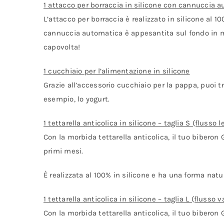
1 attacco per borraccia in silicone con cannuccia 
L’attacco per borraccia è realizzato in silicone al 
cannuccia automatica è appesantita sul fondo in m
capovolta!
1 cucchiaio per l’alimentazione in silicone
Grazie all’accessorio cucchiaio per la pappa, puoi 
esempio, lo yogurt.
1 tettarella anticolica in silicone – taglia S (flusso l
Con la morbida tettarella anticolica, il tuo biberon 
primi mesi.
È realizzata al 100% in silicone e ha una forma natu
1 tettarella anticolica in silicone – taglia L (flusso v
Con la morbida tettarella anticolica, il tuo bibero