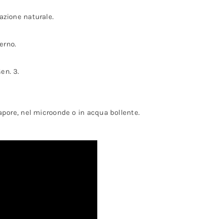
razione naturale.
erno.
en. 3.
vapore, nel microonde o in acqua bollente.