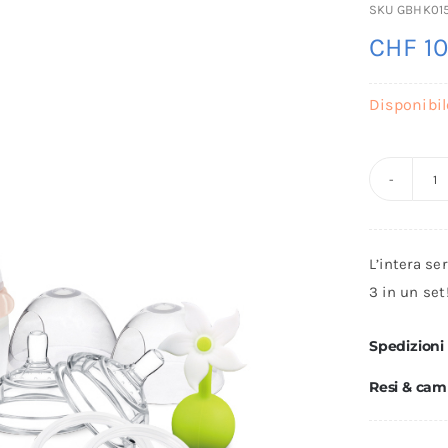
SKU
GBHK01
CHF
10
Disponibil
S
P
G
L’intera se
3
3 in un set
-
P
Spedizioni
-
Resi & cam
H
q