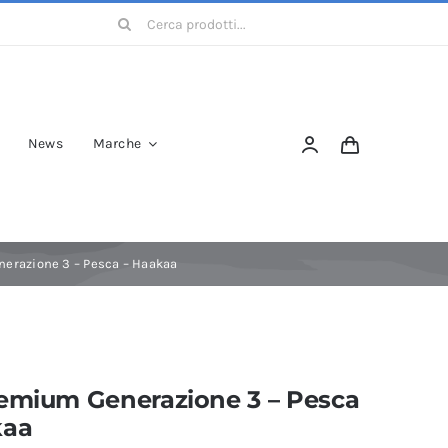
Cerca
per:
News
Marche
erazione 3 – Pesca – Haakaa
remium Generazione 3 – Pesca
kaa