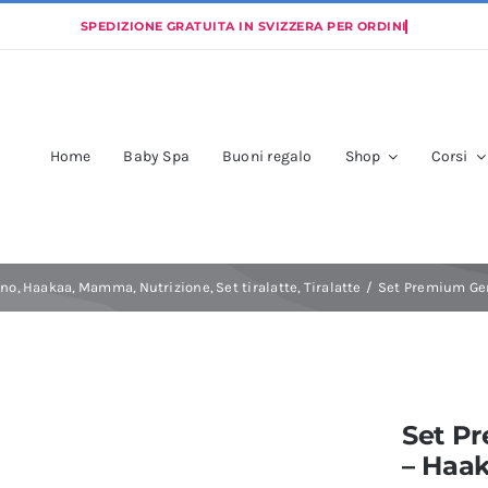
Home
Baby Spa
Buoni regalo
Shop
Corsi
no
Haakaa
Mamma
Nutrizione
Set tiralatte
Tiralatte
Set Premium Gen
Set P
– Haa