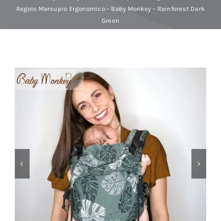
Regolo Marsupio Ergonomico – Baby Monkey – Rainforest Dark
Green
Baby Spa
Buoni regalo
Shop
Corsi
News
Marche