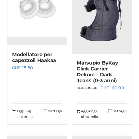
Modellatore per
capezzoli Haakaa
Marsupio ByKay
CHF
18.50
Click Carrier
Deluxe – Dark
Jeans (0-3 anni)
Il
Il
CHF
150.90
CHF
189.90
prezzo
prezzo
originale
attual
Aggiungi
Dettagli
Aggiungi
Dettagli
era:
è:
al carrello
al carrello
CHF 189.90.
CHF 15