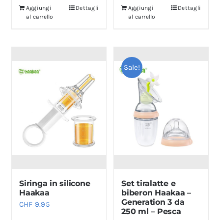
era:
è:
Aggiungi
Dettagli
Aggiungi
Dettagli
al carrello
al carrello
CHF 29.90.
CHF 14.9
Sale!
Siringa in silicone
Set tiralatte e
Haakaa
biberon Haakaa –
Generation 3 da
CHF
9.95
250 ml – Pesca