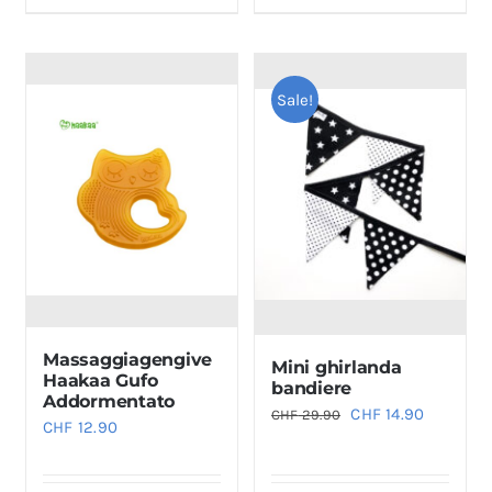
Sale!
Massaggiagengive
Mini ghirlanda
Haakaa Gufo
bandiere
Addormentato
Il
Il
CHF
14.90
CHF
29.90
CHF
12.90
prezzo
prezzo
originale
attuale