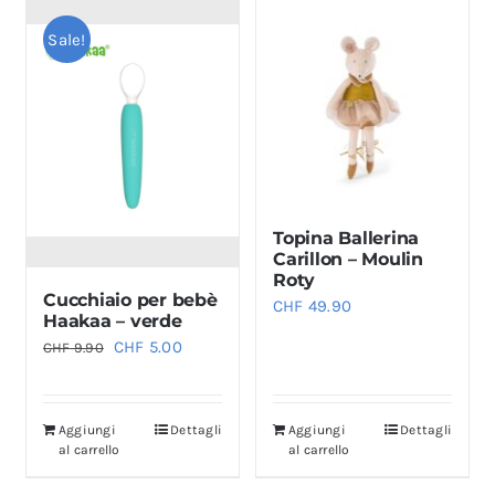
Sale!
Topina Ballerina
Carillon – Moulin
Roty
Cucchiaio per bebè
CHF
49.90
Haakaa – verde
Il
Il
CHF
5.00
CHF
9.90
prezzo
prezzo
originale
attuale
Aggiungi
Dettagli
Aggiungi
Dettagli
era:
è:
al carrello
al carrello
CHF 9.90.
CHF 5.00.