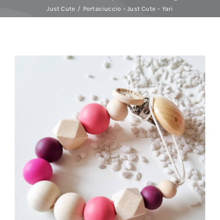
Just Cute
Portaciuccio – Just Cute – Yari
Baby Spa
Buoni regalo
Shop
Corsi
News
Marche