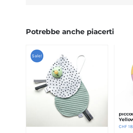
Potrebbe anche piacerti
Sale!
Annaf
picco
Yello
CHF
18