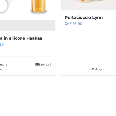
Portaciuccio Lynn
CHF
16.90
ga in silicone Haakaa
95
ngi al
Dettagli
lo
Dettagli