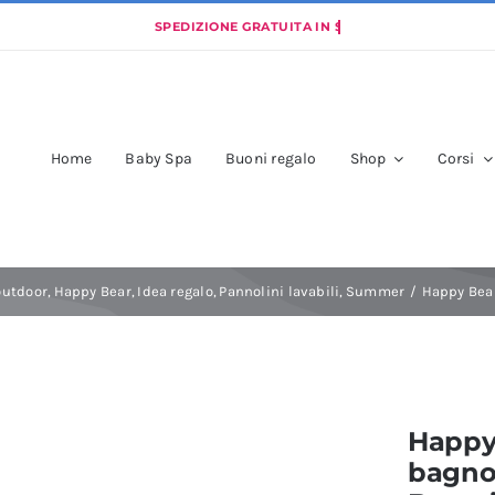
Home
Baby Spa
Buoni regalo
Shop
Corsi
outdoor
Happy Bear
Idea regalo
Pannolini lavabili
Summer
Happy Bear
Happy
bagno/