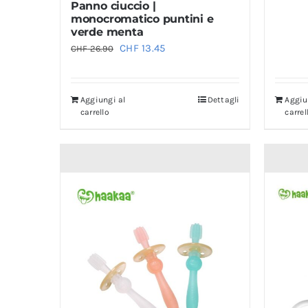
Panno ciuccio |
monocromatico puntini e
verde menta
Il
Il
CHF
13.45
CHF
26.90
prezzo
prezzo
originale
attuale
Aggiungi al
Dettagli
Aggiu
era:
è:
carrello
carrel
CHF 26.90.
CHF 13.45.