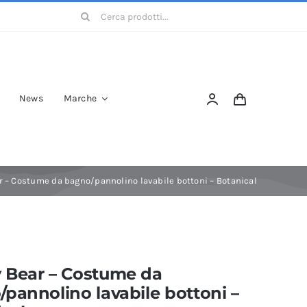
Cerca
per:
News
Marche
 – Costume da bagno/pannolino lavabile bottoni – Botanical
 Bear – Costume da
pannolino lavabile bottoni –