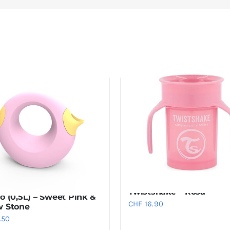
Tazza da bere 360˚-
fiatoio – Quut Cana
Twistshake – Rosa
lo (0,5L) – Sweet Pink &
CHF
16.90
w Stone
.50