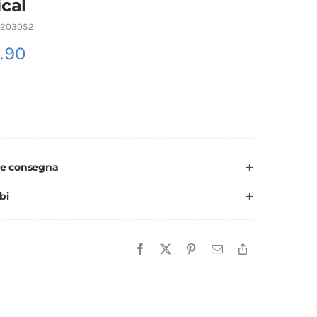
cal
8203052
.90
 e consegna
bi