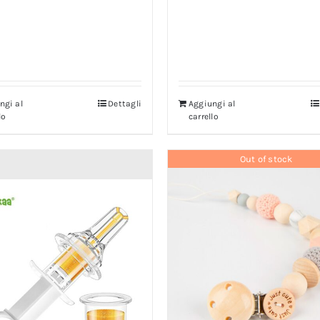
ngi al
Dettagli
Aggiungi al
lo
carrello
Out of stock