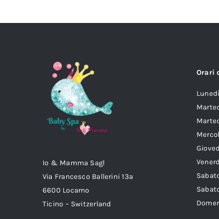
possono
essere
scelte
nella
pagina
Orari 
del
prodotto
Lun
Marte
Marted
Mer
Gio
Ven
Io & Mamma Sagl
Sab
Via Francesco Ballerini 13a
Sabat
6600 Locarno
Dom
Ticino – Switzerland