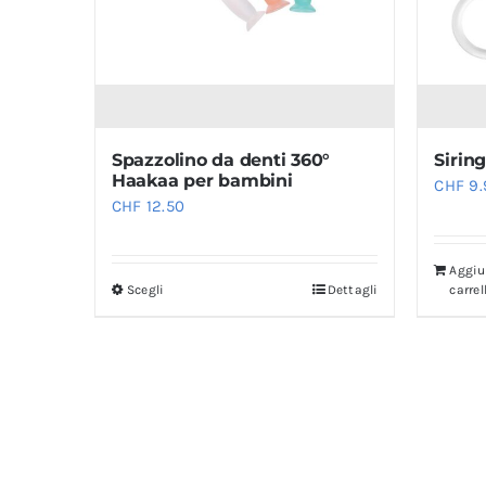
Spazzolino da denti 360°
Sirin
Haakaa per bambini
CHF
9.
CHF
12.50
Aggiu
Scegli
Dettagli
carrel
Questo
prodotto
ha
più
varianti.
Le
opzioni