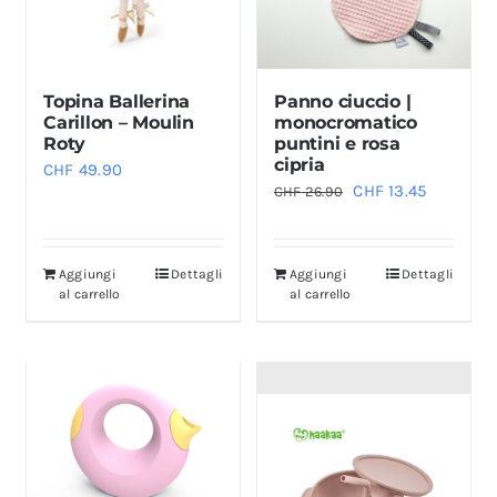
Topina Ballerina
Panno ciuccio |
Carillon – Moulin
monocromatico
Roty
puntini e rosa
cipria
CHF
49.90
Il
Il
CHF
13.45
CHF
26.90
prezzo
prezzo
originale
attuale
Aggiungi
Dettagli
Aggiungi
Dettagli
era:
è:
al carrello
al carrello
CHF 26.90.
CHF 13.45