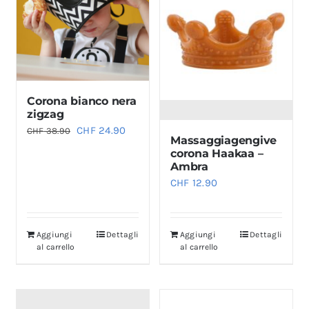
Corona bianco nera
zigzag
Il
Il
CHF
24.90
CHF
38.90
Massaggiagengive
prezzo
prezzo
corona Haakaa –
Ambra
originale
attuale
CHF
12.90
era:
è:
CHF 38.90.
CHF 24.90.
Aggiungi
Dettagli
Aggiungi
Dettagli
al carrello
al carrello