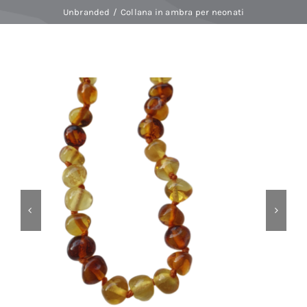
Unbranded
Collana in ambra per neonati
Baby Spa
Buoni regalo
Shop
Corsi
News
Marche