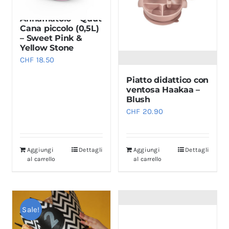
Annaffiatoio – Quut
Cana piccolo (0,5L)
– Sweet Pink &
Yellow Stone
CHF
18.50
Piatto didattico con
ventosa Haakaa –
Blush
CHF
20.90
Aggiungi
Dettagli
Aggiungi
Dettagli
al carrello
al carrello
Sale!