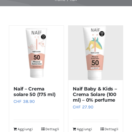
Baby Spa
Buoni regalo
Shop
Corsi
Naïf – Crema
Naïf Baby & Kids –
News
solare 50 (175 ml)
Crema Solare (100
ml) – 0% perfume
CHF
38.90
CHF
27.90
Marche
Aggiungi
Dettagli
Aggiungi
Dettagli