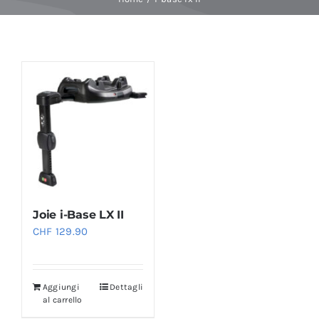
Baby Spa
Buoni regalo
Shop
Corsi
Joie i-Base LX II
News
CHF
129.90
Marche
Aggiungi
Dettagli
al carrello