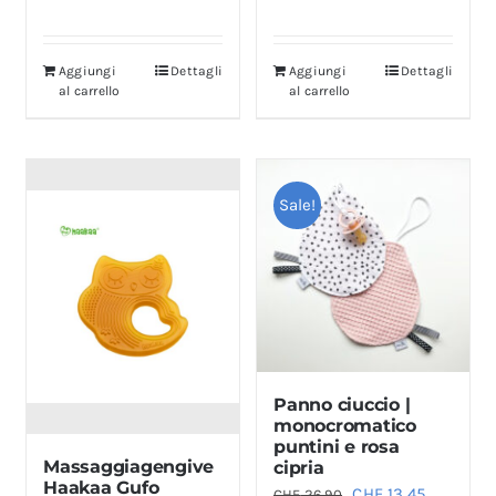
Aggiungi
Dettagli
Aggiungi
Dettagli
al carrello
al carrello
Sale!
Panno ciuccio |
monocromatico
puntini e rosa
Massaggiagengive
cipria
Haakaa Gufo
Il
Il
CHF
13.45
CHF
26.90