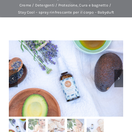
Creme / Detergenti / Protezione
Cura e bagnetto
Stay Cool – spray rinfrescante per il corpo – Babyduft
Baby Spa
Buoni regalo
Shop
Corsi
News
Marche