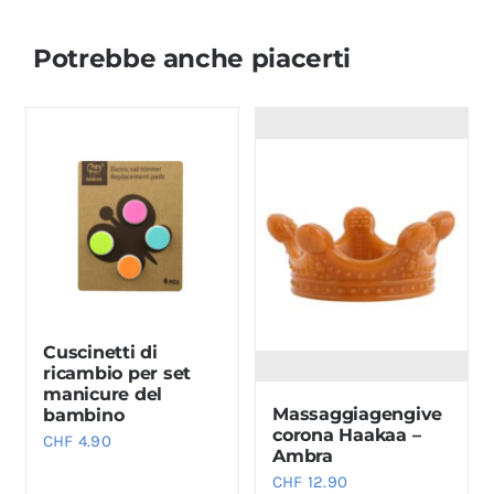
Potrebbe anche piacerti
Cuscinetti di
ricambio per set
manicure del
Massaggiagengive
bambino
corona Haakaa –
CHF
4.90
Ambra
CHF
12.90