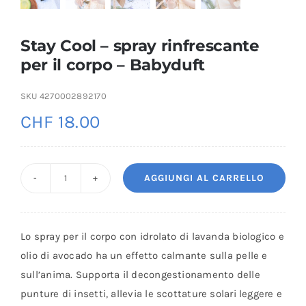
Stay Cool – spray rinfrescante
per il corpo – Babyduft
SKU
4270002892170
CHF
18.00
AGGIUNGI AL CARRELLO
Stay
Cool
-
Lo spray per il corpo con idrolato di lavanda biologico e
spray
olio di avocado ha un effetto calmante sulla pelle e
rinfrescante
sull’anima. Supporta il decongestionamento delle
per
punture di insetti, allevia le scottature solari leggere e
il