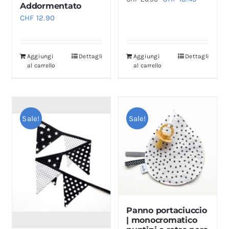
Addormentato
prezzo
prezzo
CHF
12.90
originale
attuale
era:
è:
CHF 26.90.
CHF 13.45
Aggiungi
Dettagli
Aggiungi
Dettagli
al carrello
al carrello
Sale!
Sale!
Panno portaciuccio
| monocromatico