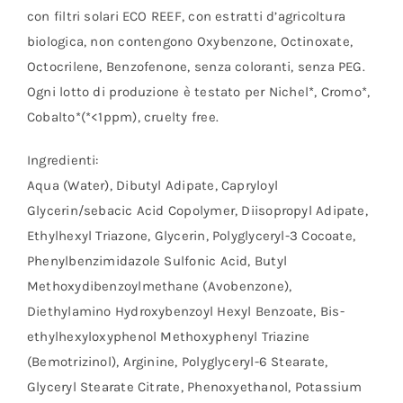
con filtri solari ECO REEF, con estratti d’agricoltura
biologica, non contengono Oxybenzone, Octinoxate,
Octocrilene, Benzofenone, senza coloranti, senza PEG.
Ogni lotto di produzione è testato per Nichel*, Cromo*,
Cobalto*(*<1ppm), cruelty free.
Ingredienti:
Aqua (Water), Dibutyl Adipate, Capryloyl
Glycerin/sebacic Acid Copolymer, Diisopropyl Adipate,
Ethylhexyl Triazone, Glycerin, Polyglyceryl-3 Cocoate,
Phenylbenzimidazole Sulfonic Acid, Butyl
Methoxydibenzoylmethane (Avobenzone),
Diethylamino Hydroxybenzoyl Hexyl Benzoate, Bis-
ethylhexyloxyphenol Methoxyphenyl Triazine
(Bemotrizinol), Arginine, Polyglyceryl-6 Stearate,
Glyceryl Stearate Citrate, Phenoxyethanol, Potassium