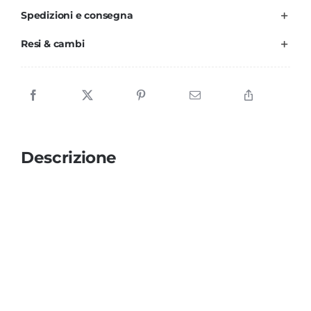
Spedizioni e consegna
Resi & cambi
Descrizione
Video
Media error: Format(s) not supported or source(s) not found
Player
Scarica il file: https://ioemamma.ch/wp-
content/uploads/2023/07/LMB_Solari_v3.mp4.mp4?_=1