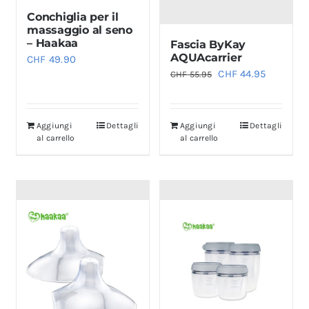
Conchiglia per il
massaggio al seno
– Haakaa
Fascia ByKay
AQUAcarrier
CHF
49.90
Il
Il
CHF
44.95
CHF
55.95
prezzo
prezzo
originale
attuale
Aggiungi
Dettagli
Aggiungi
Dettagli
era:
è:
al carrello
al carrello
CHF 55.95.
CHF 44.9