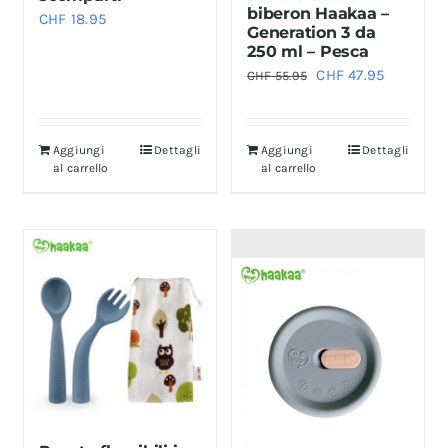
biberon Haakaa –
CHF
18.95
Generation 3 da
250 ml – Pesca
Il
Il
CHF
47.95
CHF
55.95
prezzo
prezzo
originale
attuale
Aggiungi
Dettagli
Aggiungi
Dettagli
era:
è:
al carrello
al carrello
CHF 55.95.
CHF 47.95