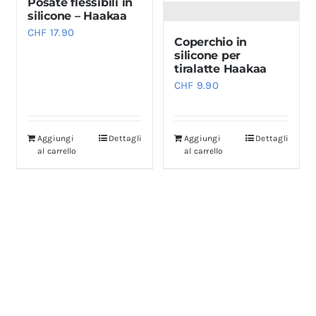
Posate flessibili in
silicone – Haakaa
CHF
17.90
Coperchio in
silicone per
tiralatte Haakaa
CHF
9.90
Aggiungi
Dettagli
Aggiungi
Dettagli
al carrello
al carrello