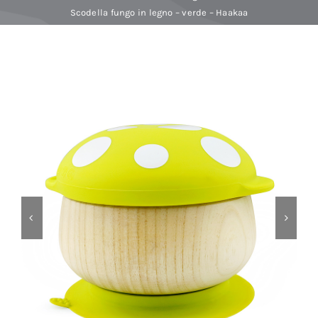
Scodella fungo in legno – verde – Haakaa
Baby Spa
Buoni regalo
Shop
Corsi
News
Marche