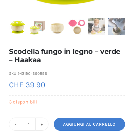
Scodella fungo in legno – verde
– Haakaa
SKU
9421904690899
CHF
39.90
3 disponibili
AGGIUNGI AL CARRELLO
Scodella