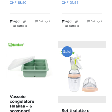
CHF
18.50
CHF
21.95
Aggiungi
Dettagli
Aggiungi
Dettagli
al carrello
al carrello
Sale!
Vassoio
congelatore
Haakaa – 6
Set tiralatte e
scomparti