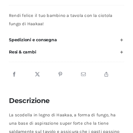
fungo
in
Rendi felice il tuo bambino a tavola con la ciotola
legno
fungo di Haakaa!
-
verde
Spedizioni e consegna
-
Resi & cambi
Haakaa
quantità
Descrizione
La scodella in legno di Haakaa, a forma di fungo, ha
una base di aspirazione super forte che la tiene
saldamente sul tavolo e assicura che i pasti passino