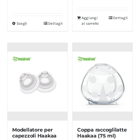
Aggiungi
Dettagli
Scegli
Dettagli
al carrello
Questo
prodotto
ha
più
varianti.
Le
opzioni
possono
essere
scelte
nella
pagina
Modellatore per
Coppa raccoglilatte
del
capezzoli Haakaa
Haakaa (75 ml)
prodotto