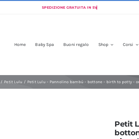
Home
Baby Spa
Buoni regalo
Shop
Corsi
Petit Lulu
Petit Lulu – Pannolino bambù – bottone – birth to potty – o
Petit 
botton