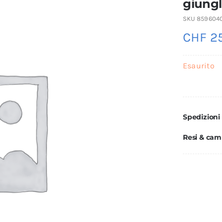
giung
SKU
859604
CHF
25
Esaurito
Spedizioni
Resi & cam