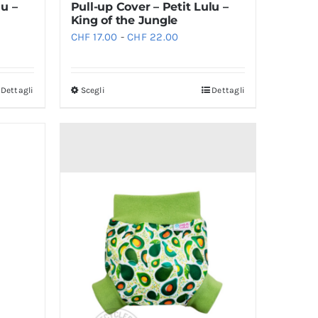
lu –
Pull-up Cover – Petit Lulu –
King of the Jungle
Fascia
CHF
17.00
-
CHF
22.00
di
:
prezzo:
Dettagli
Scegli
Dettagli
Questo
da
prodotto
.00
CHF 17.00
ha
a
più
2.00
CHF 22.00
varianti.
Le
opzioni
possono
essere
scelte
nella
pagina