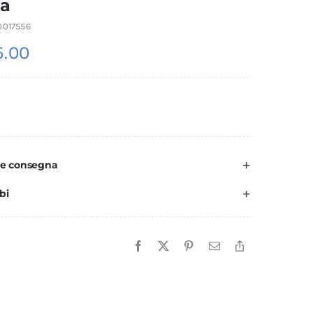
la
0017556
.00
 e consegna
bi