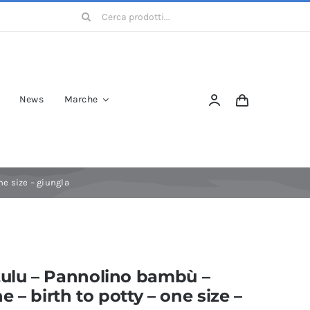
Cerca
per:
News
Marche
ne size – giungla
Lulu – Pannolino bambù –
e – birth to potty – one size –