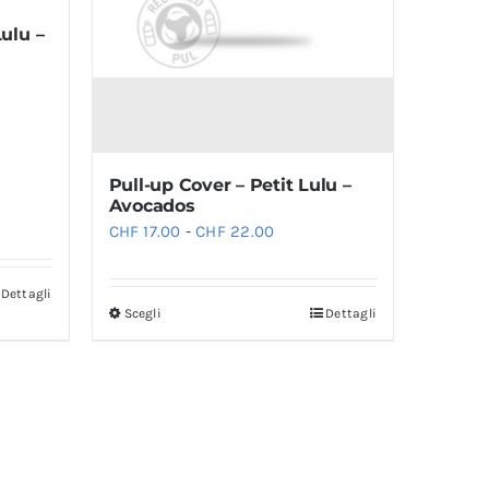
del
ulu –
prodotto
Pull-up Cover – Petit Lulu –
Avocados
Fascia
CHF
17.00
-
CHF
22.00
di
prezzo:
Dettagli
Scegli
Dettagli
Questo
da
prodotto
CHF 17.00
ha
a
più
CHF 22.00
varianti.
Le