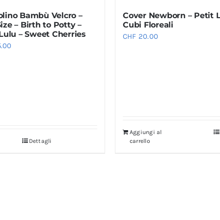
del
lino Bambù Velcro –
Cover Newborn – Petit L
prodotto
ze – Birth to Potty –
Cubi Floreali
 Lulu – Sweet Cherries
CHF
20.00
.00
Aggiungi al
Dettagli
carrello