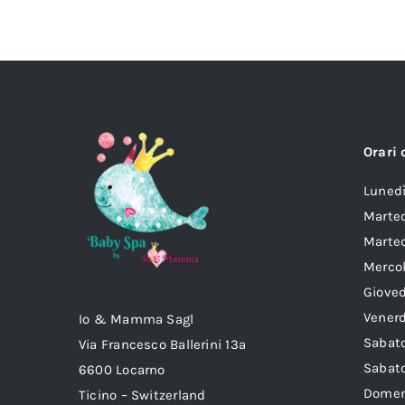
Orari 
Lun
Marte
Marted
Mer
Gio
Ven
Io & Mamma Sagl
Sab
Via Francesco Ballerini 13a
Sabat
6600 Locarno
Dom
Ticino – Switzerland