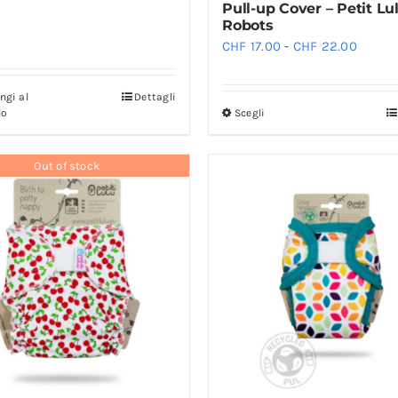
Pull-up Cover – Petit Lu
Robots
Fascia
CHF
17.00
-
CHF
22.00
di
prezzo
ngi al
Dettagli
lo
Scegli
Questo
da
prodotto
CHF 17
ha
Out of stock
a
più
CHF 2
varianti.
Le
opzioni
possono
essere
scelte
nella
pagina