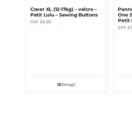
del
Cover XL (12-17kg) – velcro –
Panno
prodotto
Petit Lulu – Sewing Buttons
One Si
Petit
CHF
24.00
CHF
25
Dettagli