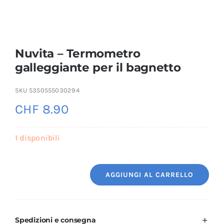
Nuvita – Termometro
galleggiante per il bagnetto
SKU
5350555030294
CHF
8.90
1 disponibili
AGGIUNGI AL CARRELLO
Nuvita
-
Termometro
Spedizioni e consegna
galleggiante