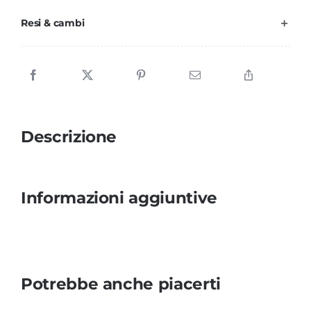
per
Resi & cambi
il
bagnetto
quantità
Descrizione
Informazioni aggiuntive
Potrebbe anche piacerti