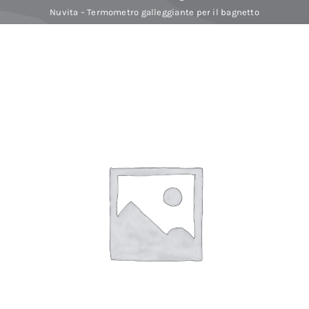
Nuvita – Termometro galleggiante per il bagnetto
Baby Spa
Buoni regalo
Shop
Corsi
News
Marche