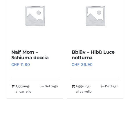
Naïf Mom –
Bblüv – Hibü Luce
Schiuma doccia
notturna
CHF
11.90
CHF
36.90
Aggiungi
Dettagli
Aggiungi
Dettagli
al carrello
al carrello