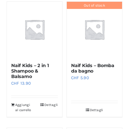
Out of stock
Naïf Kids – 2 in 1
Naïf Kids – Bomba
Shampoo &
da bagno
Balsamo
CHF
5.90
CHF
13.90
Aggiungi
Dettagli
al carrello
Dettagli