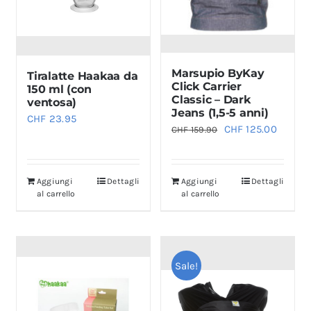
scelte
nella
pagina
Marsupio ByKay
Tiralatte Haakaa da
del
Click Carrier
150 ml (con
prodotto
Classic – Dark
ventosa)
Jeans (1,5-5 anni)
CHF
23.95
Il
Il
CHF
125.00
CHF
159.90
prezzo
prezzo
originale
attual
Aggiungi
Dettagli
Aggiungi
Dettagli
era:
è:
al carrello
al carrello
CHF 159.90.
CHF 12
Sale!