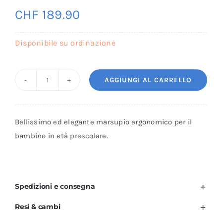
CHF
189.90
Disponibile su ordinazione
AGGIUNGI AL CARRELLO
Marsupio
Neko
Switch
Bellissimo ed elegante marsupio ergonomico per il
Toddler
bambino in età prescolare.
(11-
22
kg)
–
Spedizioni e consegna
Lokum
Resi & cambi
Hazel