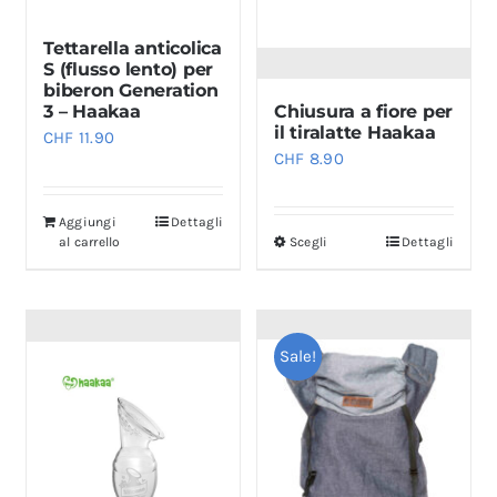
Tettarella anticolica
S (flusso lento) per
biberon Generation
Chiusura a fiore per
3 – Haakaa
il tiralatte Haakaa
CHF
11.90
CHF
8.90
Aggiungi
Dettagli
al carrello
Scegli
Dettagli
Questo
prodotto
ha
più
Sale!
varianti.
Le
opzioni
possono
essere