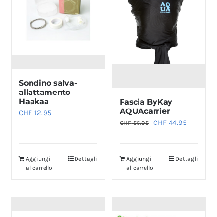
Sondino salva-
allattamento
Haakaa
Fascia ByKay
AQUAcarrier
CHF
12.95
Il
Il
CHF
44.95
CHF
55.95
prezzo
prezzo
originale
attuale
Aggiungi
Dettagli
Aggiungi
Dettagli
era:
è:
al carrello
al carrello
CHF 55.95.
CHF 44.9