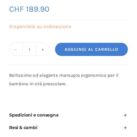
CHF
189.90
Disponibile su ordinazione
AGGIUNGI AL CARRELLO
Marsupio
Neko
Switch
Bellissimo ed elegante marsupio ergonomico per il
Toddler
bambino in età prescolare.
(11-
22
kg)
–
Spedizioni e consegna
Laurus
Resi & cambi
Joy