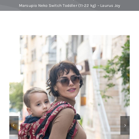
Marsupio Neko Switch Toddler (11-22 kg) – Laurus Joy
Baby Spa
Buoni regalo
Shop
Corsi
News
Marche