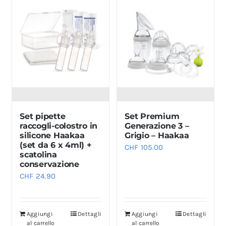
Set pipette
Set Premium
raccogli-colostro in
Generazione 3 –
silicone Haakaa
Grigio – Haakaa
(set da 6 x 4ml) +
CHF
105.00
scatolina
conservazione
CHF
24.90
Aggiungi
Dettagli
Aggiungi
Dettagli
al carrello
al carrello