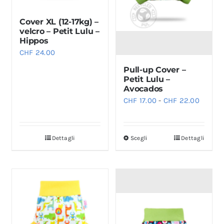
Cover XL (12-17kg) –
velcro – Petit Lulu –
Hippos
CHF
24.00
Pull-up Cover –
Petit Lulu –
Avocados
Fascia
CHF
17.00
-
CHF
22.00
di
prezzo:
Dettagli
Scegli
Dettagli
Questo
da
prodotto
CHF 17
ha
a
più
CHF 22
varianti.
Le