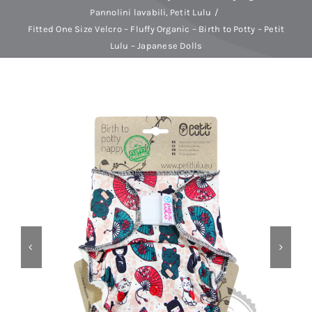
Pannolini lavabili
Petit Lulu
Fitted One Size Velcro – Fluffy Organic – Birth to Potty – Petit
Baby Spa
Lulu – Japanese Dolls
Buoni regalo
Shop
Corsi
News
Marche