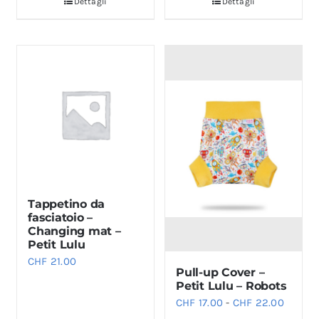
Dettagli
Dettagli
Tappetino da
fasciatoio –
Changing mat –
Petit Lulu
CHF
21.00
Pull-up Cover –
Petit Lulu – Robots
Fascia
CHF
17.00
-
CHF
22.00