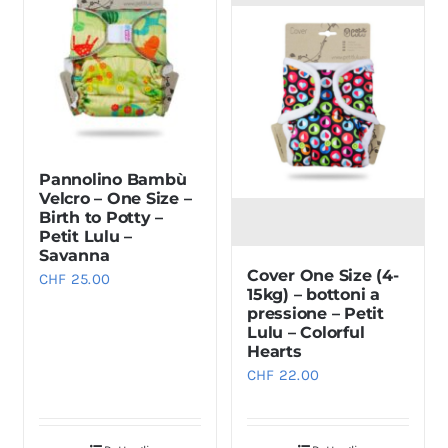
varianti.
varianti.
Le
Le
opzioni
opzioni
possono
possono
essere
essere
scelte
scelte
Pannolino Bambù
nella
nella
Velcro – One Size –
pagina
pagina
Birth to Potty –
del
del
Petit Lulu –
Savanna
prodotto
prodotto
Cover One Size (4-
CHF
25.00
15kg) – bottoni a
pressione – Petit
Lulu – Colorful
Hearts
CHF
22.00