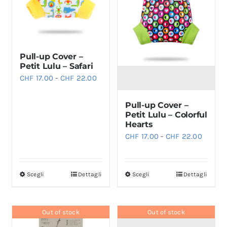
opzioni
possono
essere
scelte
Pull-up Cover –
nella
Petit Lulu – Safari
pagina
Fascia
CHF
17.00
-
CHF
22.00
del
di
prodotto
Pull-up Cover –
prezzo:
Petit Lulu – Colorful
da
Hearts
CHF 17.00
Fascia
CHF
17.00
-
CHF
22.00
a
di
CHF 22.00
prezzo:
Scegli
Dettagli
Scegli
Dettagli
Questo
Questo
da
prodotto
prodotto
CHF 17
ha
ha
a
Out of stock
Out of stock
più
più
CHF 22