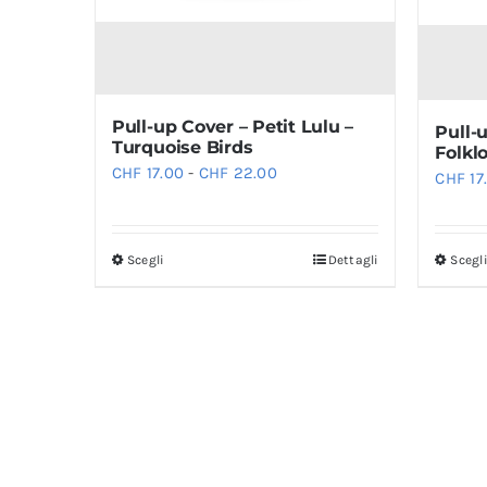
Pull-up Cover – Petit Lulu –
Pull-
Turquoise Birds
Folkl
Fascia
CHF
17.00
-
CHF
22.00
CHF
17
di
prezzo:
Scegli
Dettagli
Scegl
da
Questo
CHF 17.00
prodotto
a
ha
CHF 22.00
più
varianti.
Le
opzioni
possono