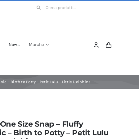
Cerca
per:
News
Marche
ic – Birth to Potty – Petit Lulu – Little Dolphins
 One Size Snap – Fluffy
c – Birth to Potty – Petit Lulu