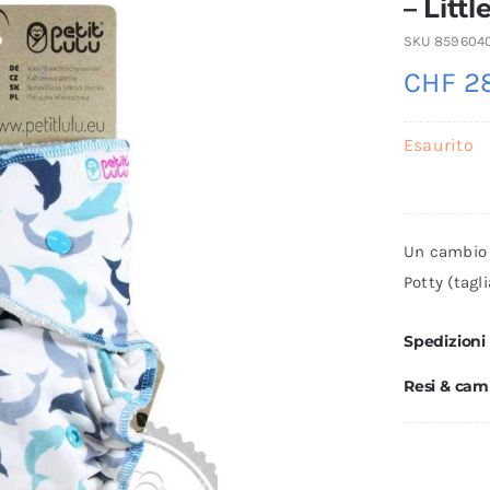
– Litt
SKU
8596040
CHF
28
Esaurito
Un cambio 
Potty (tagl
Spedizioni
Resi & cam