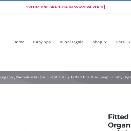
Home
Baby Spa
Buoni regalo
Shop
Corsi
y Organic
Pannolini lavabili
Petit Lulu
Fitted One Size Snap – Fluffy Organ
Fitted
Organi