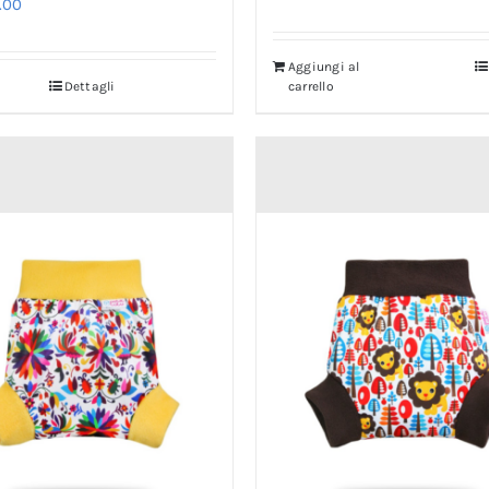
Aggiungi al
Dettagli
carrello