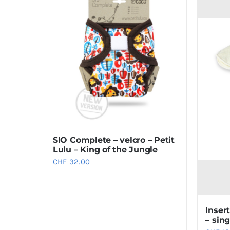
SIO Complete – velcro – Petit
Lulu – King of the Jungle
CHF
32.00
Insert
– sin
CHF
18