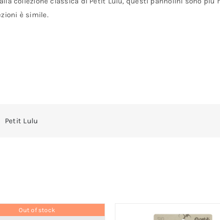
 alla collezione classica di Petit Lulu, questi pannolini sono più
zioni è simile.
Petit Lulu
Out of stock