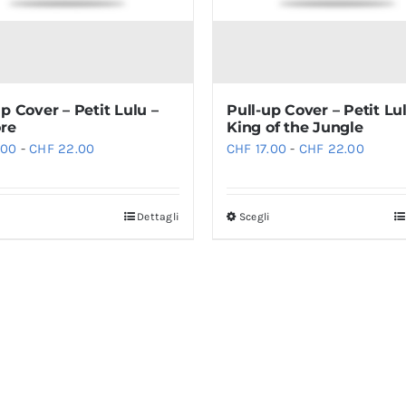
up Cover – Petit Lulu –
Pull-up Cover – Petit Lu
ore
King of the Jungle
Fascia
Fascia
.00
-
CHF
22.00
CHF
17.00
-
CHF
22.00
di
di
prezzo:
prezzo
i
Dettagli
Scegli
Questo
Questo
da
da
prodotto
prodotto
CHF 17.00
CHF 17
ha
ha
a
a
più
più
CHF 22.00
CHF 2
varianti.
varianti.
Le
Le
opzioni
opzioni
possono
possono