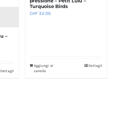
Turquoise Birds
CHF
32.00
lu –
:
Aggiungi al
Dettagli
Dettagli
carrello
.00
2.00