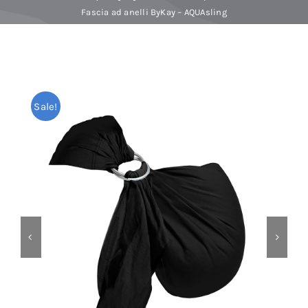
Fascia ad anelli ByKay – AQUAsling
Baby Spa
Buoni regalo
Sale!
Shop
Corsi
News
Marche