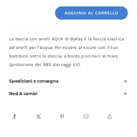
era:
è:
AGGIUNGI AL CARRELLO
CHF 45.95.
CHF 35.95.
Fascia
ad
anelli
La fascia con anelli AQUA di ByKay è la fascia elastica
ByKay
ad anelli per l’acqua. Per essere al sicuro con il tuo
-
bambino sotto la doccia, a bordo piscina o al mare
AQUAsling
(protezione del 98% dai raggi UV).
quantità
Spedizioni e consegna
Resi & cambi