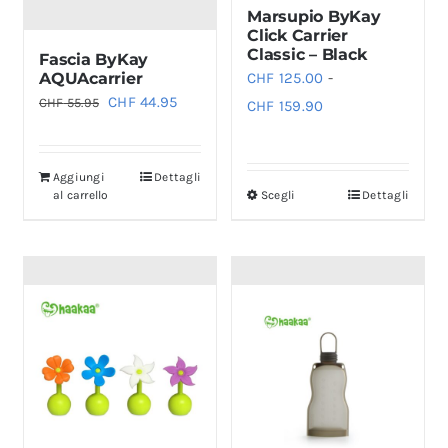
Marsupio ByKay
Click Carrier
Classic – Black
Fascia ByKay
AQUAcarrier
CHF
125.00
-
Il
Il
CHF
44.95
CHF
55.95
Fascia
CHF
159.90
prezzo
prezzo
di
originale
attuale
prezzo:
Aggiungi
Dettagli
era:
è:
da
al carrello
Scegli
Dettagli
Questo
CHF 55.95.
CHF 44.95.
CHF 125.00
prodotto
a
ha
CHF 159.90
più
varianti.
Le
opzioni
possono
essere