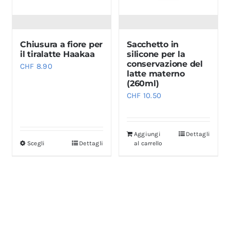
scelte
nella
pagina
Chiusura a fiore per
Sacchetto in
del
il tiralatte Haakaa
silicone per la
prodotto
conservazione del
CHF
8.90
latte materno
(260ml)
CHF
10.50
Aggiungi
Dettagli
Scegli
Dettagli
al carrello
Questo
prodotto
ha
più
varianti.
Le