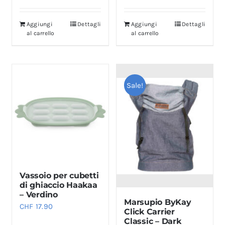
Aggiungi
Dettagli
Aggiungi
Dettagli
al carrello
al carrello
Sale!
Vassoio per cubetti
di ghiaccio Haakaa
– Verdino
Marsupio ByKay
CHF
17.90
Click Carrier
Classic – Dark