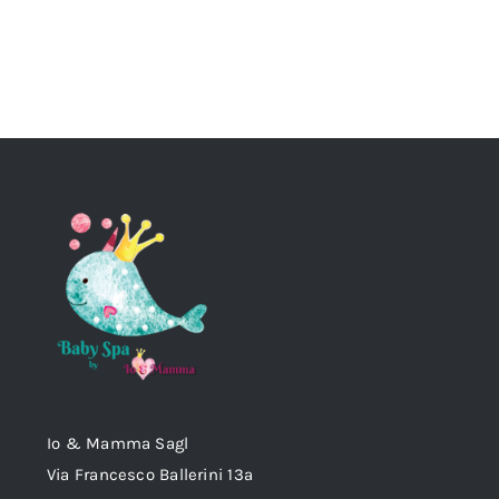
opzioni
possono
essere
scelte
nella
pagina
del
prodotto
Io & Mamma Sagl
Via Francesco Ballerini 13a