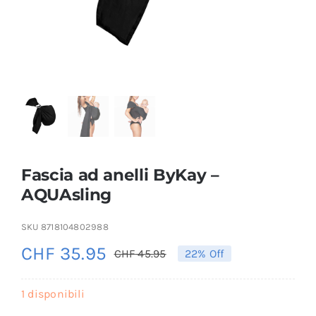
Fascia ad anelli ByKay –
AQUAsling
SKU
8718104802988
CHF
35.95
CHF
45.95
22% Off
Il
Il
prezzo
prezzo
1 disponibili
originale
attuale