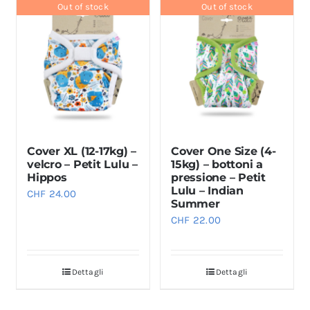
Out of stock
Out of stock
Cover XL (12-17kg) –
Cover One Size (4-
velcro – Petit Lulu –
15kg) – bottoni a
Hippos
pressione – Petit
Lulu – Indian
CHF
24.00
Summer
CHF
22.00
Dettagli
Dettagli