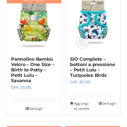
più
più
CHF 22.00
CHF 22
varianti.
varianti.
Le
Le
opzioni
opzioni
possono
possono
essere
essere
scelte
scelte
Pannolino Bambù
SIO Complete –
nella
nella
Velcro – One Size –
bottoni a pressione
pagina
pagina
Birth to Potty –
– Petit Lulu –
del
del
Petit Lulu –
Turquoise Birds
Savanna
CHF
32.00
prodotto
prodotto
CHF
25.00
Aggiungi
Dettagli
Dettagli
al carrello