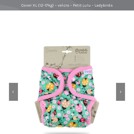
Cover XL (12-17kg) – velcro – Petit Lulu – Ladybirds
Baby Spa
Buoni regalo
Shop
Corsi
News
Marche