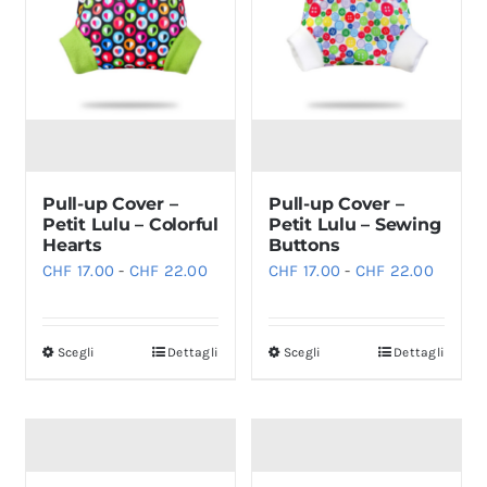
Pull-up Cover –
Pull-up Cover –
Petit Lulu – Colorful
Petit Lulu – Sewing
Hearts
Buttons
Fascia
Fascia
CHF
17.00
-
CHF
22.00
CHF
17.00
-
CHF
22.00
di
di
prezzo:
prezzo:
Scegli
Dettagli
Scegli
Dettagli
Questo
Questo
da
da
prodotto
prodotto
CHF 17.00
CHF 17
ha
ha
a
a
più
più
CHF 22.00
CHF 22
varianti.
varianti.