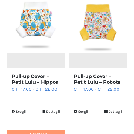
Le
Le
opzioni
opzioni
possono
possono
essere
essere
scelte
scelte
nella
nella
pagina
pagina
del
del
prodotto
prodotto
Pull-up Cover –
Pull-up Cover –
Petit Lulu – Hippos
Petit Lulu – Robots
Fascia
Fascia
CHF
17.00
-
CHF
22.00
CHF
17.00
-
CHF
22.00
di
di
prezzo:
prezzo:
Scegli
Dettagli
Scegli
Dettagli
Questo
Questo
da
da
prodotto
prodotto
CHF 17.00
CHF 17
ha
ha
a
a
Out of stock