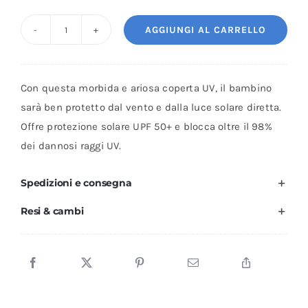
AGGIUNGI AL CARRELLO
Cloby
-
Coperta
Con questa morbida e ariosa coperta UV, il bambino
multifunzionale
sarà ben protetto dal vento e dalla luce solare diretta.
protezione
Offre protezione solare UPF 50+ e blocca oltre il 98%
solare
dei dannosi raggi UV.
UPF
50+
Spedizioni e consegna
-
Resi & cambi
Coconut
Brown
quantità