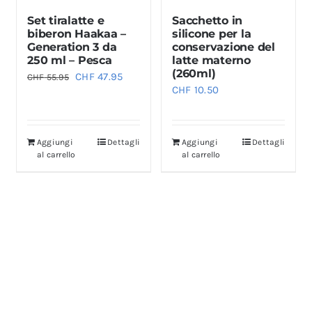
pagina
Set tiralatte e
Sacchetto in
del
biberon Haakaa –
silicone per la
prodotto
Generation 3 da
conservazione del
250 ml – Pesca
latte materno
(260ml)
Il
Il
CHF
47.95
CHF
55.95
CHF
10.50
prezzo
prezzo
originale
attuale
era:
è:
Aggiungi
Dettagli
Aggiungi
Dettagli
CHF 55.95.
CHF 47.95.
al carrello
al carrello