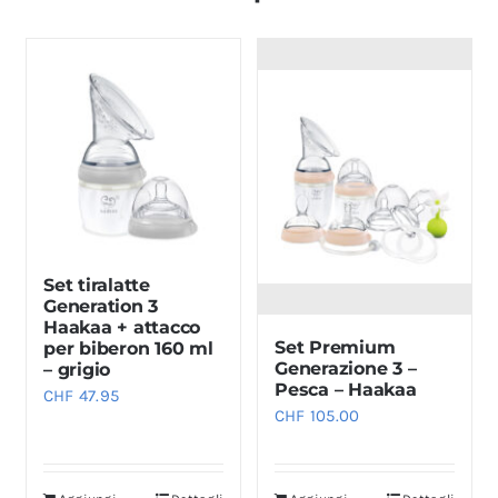
Set tiralatte
Generation 3
Haakaa + attacco
Set Premium
per biberon 160 ml
Generazione 3 –
– grigio
Pesca – Haakaa
CHF
47.95
CHF
105.00