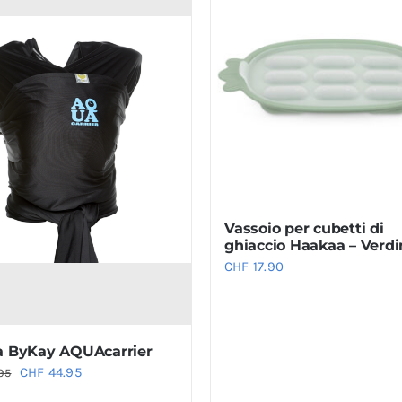
Vassoio per cubetti di
ghiaccio Haakaa – Verdi
CHF
17.90
a ByKay AQUAcarrier
Il
Il
CHF
44.95
95
prezzo
prezzo