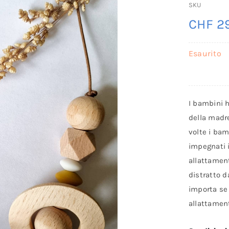
SKU
CHF
29
Esaurito
I bambini h
della madre
volte i ba
impegnati i
allattamen
distratto d
importa se 
allattamen