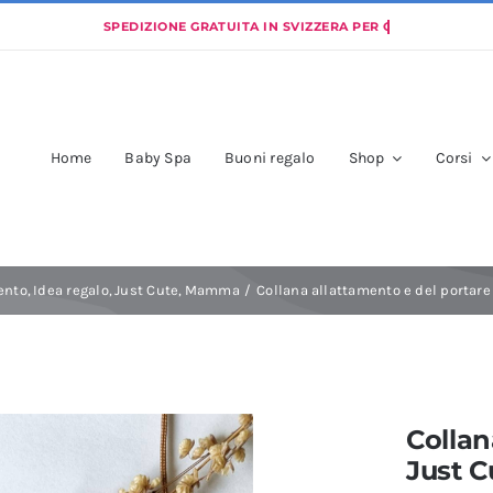
Home
Baby Spa
Buoni regalo
Shop
Corsi
ento
Idea regalo
Just Cute
Mamma
Collana allattamento e del portare 
Collan
Just C