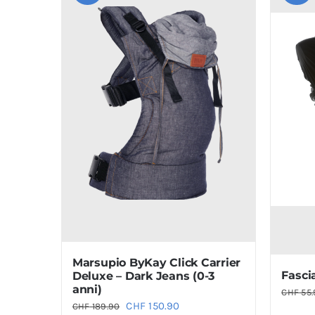
Marsupio ByKay Click Carrier
Fasci
Deluxe – Dark Jeans (0-3
anni)
CHF
55.
Il
Il
CHF
150.90
CHF
189.90