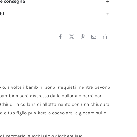
 e consegna
bi
io, a volte i bambini sono irrequieti mentre bevono
bambino sarà distratto dalla collana e berrà con
. Chiudi la collana di allattamento con una chiusura
 e tuo figlio può bere o coccolarsi e giocare sulle
, morderlo, succhiarlo o giocherellarci.