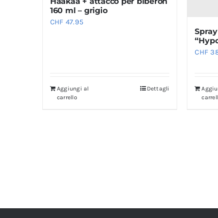
Haakaa + attacco per biberon
160 ml – grigio
CHF
47.95
Spray 
“Hypo
CHF
38
Aggiungi al
Dettagli
Aggiu
carrello
carrel