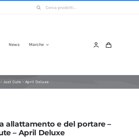
Cerca
per:
News
Marche
– Just Cute – April Deluxe
a allattamento e del portare –
ute – April Deluxe