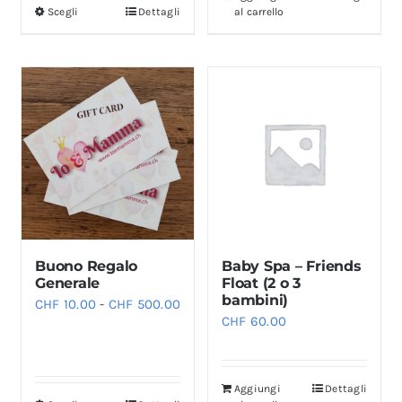
Scegli
Dettagli
al carrello
Questo
da
prodotto
CHF 120.00
ha
a
più
CHF 540.00
varianti.
Le
opzioni
possono
essere
scelte
Buono Regalo
Baby Spa – Friends
nella
Generale
Float (2 o 3
pagina
bambini)
Fascia
CHF
10.00
-
CHF
500.00
del
CHF
60.00
di
prodotto
prezzo:
da
Aggiungi
Dettagli