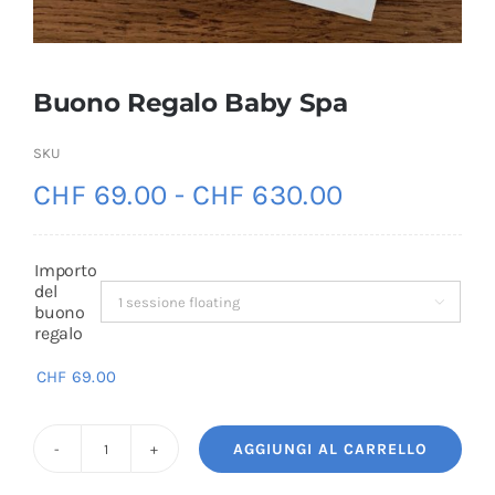
Buono Regalo Baby Spa
SKU
Fascia
CHF
69.00
-
CHF
630.00
di
prezzo:
Importo
da
del

buono
CHF 69.00
regalo
a
CHF
69.00
CHF 630.00
AGGIUNGI AL CARRELLO
Buono
Regalo