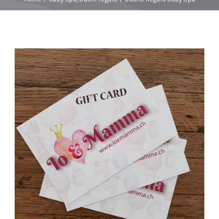
Baby Spa
Buoni regalo
Shop
Corsi
News
Marche