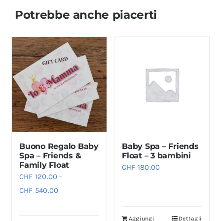
Potrebbe anche piacerti
Buono Regalo Baby
Baby Spa – Friends
Spa – Friends &
Float – 3 bambini
Family Float
CHF
180.00
CHF
120.00
-
Fascia
CHF
540.00
di
prezzo:
Aggiungi
Dettagli