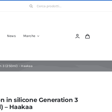
Cerca
per:
News
Marche
on 3 (250ml) – Haakaa
n in silicone Generation 3
) – Haakaa