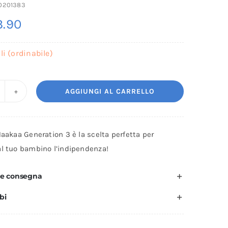
0201383
.90
li (ordinabile)
AGGIUNGI AL CARRELLO
iberon
licone
Haakaa Generation 3 è la scelta perfetta per
eneration
al tuo bambino l’indipendenza!
250ml)
 e consegna
bi
aakaa
uantità