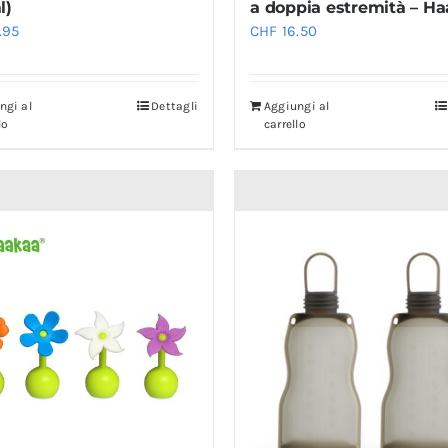
l)
a doppia estremità – H
.95
CHF
16.50
ngi al
Dettagli
Aggiungi al
lo
carrello