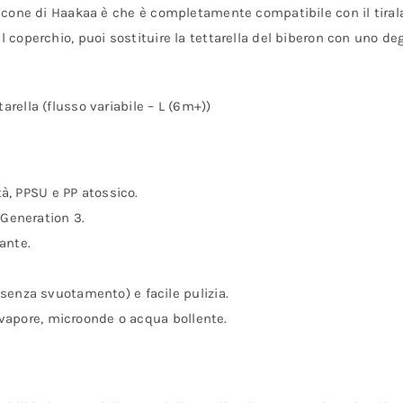
ilicone di Haakaa è che è completamente compatibile con il tiral
l coperchio, puoi sostituire la tettarella del biberon con uno de
arella (flusso variabile – L (6m+))
tà, PPSU e PP atossico.
 Generation 3.
ante.
senza svuotamento) e facile pulizia.
a vapore, microonde o acqua bollente.