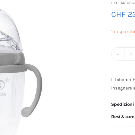
SKU
942006
CHF
23
1 disponibi
B
in
si
Il biberon 
G
insegnare 
3
(
Spedizioni
-
Resi & cam
H
q