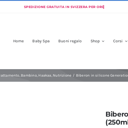
Home
Baby Spa
Buoni regalo
Shop
Corsi
llattamento
Bambino
Haakaa
Nutrizione
Biberon in silicone Generati
Bibero
(250ml