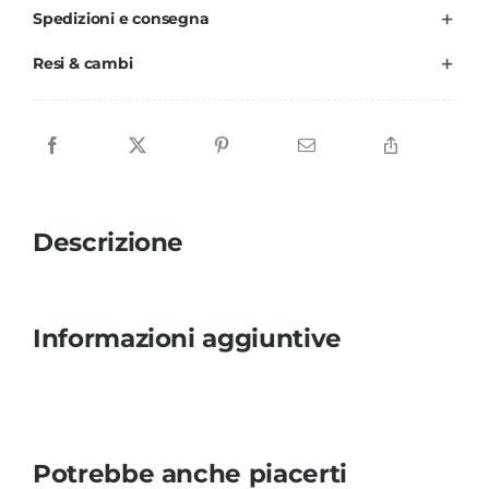
Spedizioni e consegna
occhiali
da
Resi & cambi
sole
-
Tie-
Dye
quantità
Descrizione
Informazioni aggiuntive
Potrebbe anche piacerti