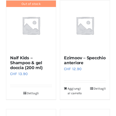
Out of stock
Naïf Kids –
Ezimoov – Specchio
Shampoo & gel
anteriore
doccia (200 ml)
CHF
12.90
CHF
13.90
Aggiungi
Dettagli
Dettagli
al carrello