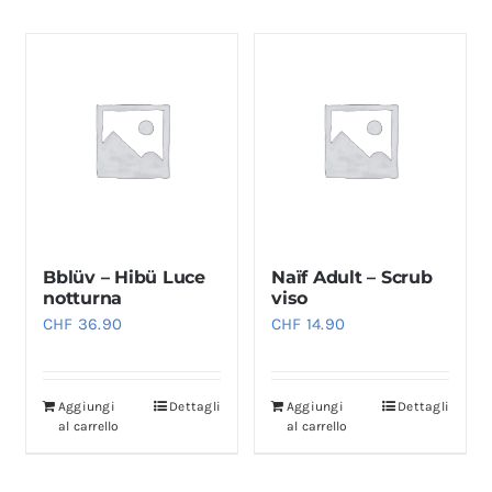
Bblüv – Hibü Luce
Naïf Adult – Scrub
notturna
viso
CHF
36.90
CHF
14.90
Aggiungi
Dettagli
Aggiungi
Dettagli
al carrello
al carrello