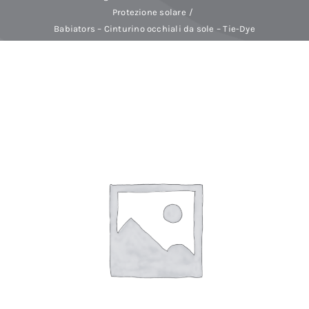
Protezione solare
Babiators – Cinturino occhiali da sole – Tie-Dye
Baby Spa
Buoni regalo
Shop
Corsi
News
Marche