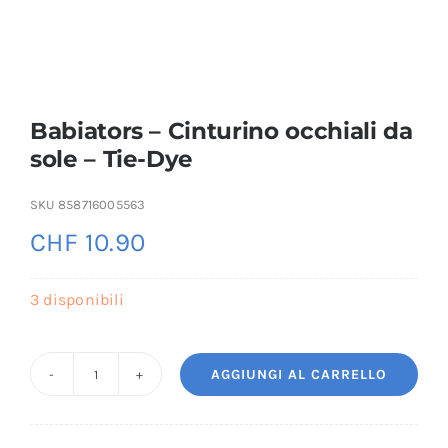
Babiators – Cinturino occhiali da
sole – Tie-Dye
SKU
858716005563
CHF
10.90
3 disponibili
AGGIUNGI AL CARRELLO
Babiators
-
Cinturino