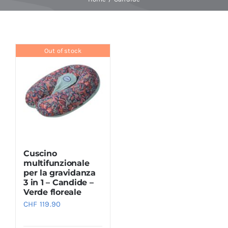
Baby Spa
Out of stock
Buoni regalo
Shop
Corsi
Cuscino
News
multifunzionale
per la gravidanza
3 in 1 – Candide –
Verde floreale
Marche
CHF
119.90