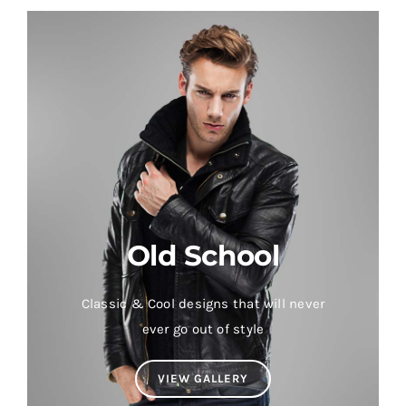
Old School
Classic & Cool designs that will never
ever go out of style
VIEW GALLERY