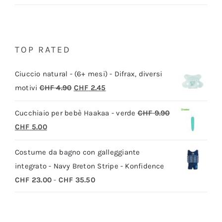
TOP RATED
Ciuccio natural - (6+ mesi) - Difrax, diversi
Il
Il
motivi
CHF
4.90
CHF
2.45
prezzo
prezzo
Cucchiaio per bebè Haakaa - verde
CHF
9.90
originale
attuale
Il
Il
CHF
5.00
era:
è:
prezzo
prezzo
CHF 4.90.
CHF 2.45.
Costume da bagno con galleggiante
originale
attuale
integrato - Navy Breton Stripe - Konfidence
era:
è:
Fascia
CHF
23.00
-
CHF
35.50
CHF 9.90.
CHF 5.00.
di
prezzo:
da