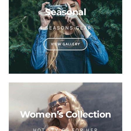
Seasonal
4 SEASONS GEAR
VIEW GALLERY
Women’s Collection
HOT STYLES FOR HER