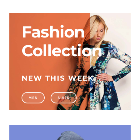
Baby Spa
Fashion
Buoni regalo
Collection
Shop
NEW THIS WEEK
Corsi
News
MEN
SUITS
Marche